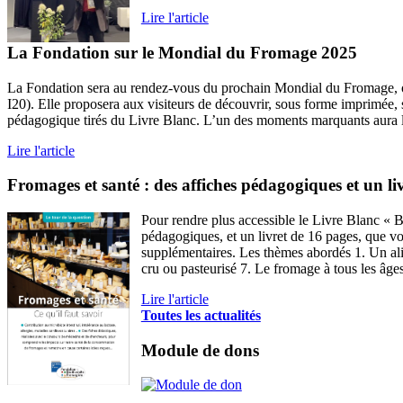
Lire l'article
La Fondation sur le Mondial du Fromage 2025
La Fondation sera au rendez-vous du prochain Mondial du Fromage, orga
I20). Elle proposera aux visiteurs de découvrir, sous forme imprimée, s
pédagogique tirés du Livre Blanc. L’un des moments marquants aura li
Lire l'article
Fromages et santé : des affiches pédagogiques et un liv
Pour rendre plus accessible le Livre Blanc « B
pédagogiques, et un livret de 16 pages, que vo
supplémentaires. Les thèmes abordés 1. Un alime
cru ou pasteurisé 7. Le fromage à tous les âges 
Lire l'article
Toutes les actualités
Module de dons