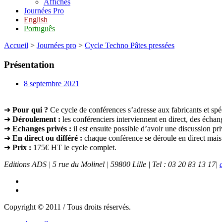
Affiches
Journées Pro
English
Português
Accueil
>
Journées pro
>
Cycle Techno Pâtes pressées
Présentation
8 septembre 2021
➜
Pour qui ?
Ce cycle de conférences s’adresse aux fabricants et spéc
➜
Déroulement :
les conférenciers interviennent en direct, des échang
➜
Echanges privés :
il est ensuite possible d’avoir une discussion pr
➜
En direct ou différé :
chaque conférence se déroule en direct mais p
➜
Prix :
175€ HT le cycle complet.
Editions ADS | 5 rue du Molinel | 59800 Lille | Tel : 03 20 83 13 17|
Copyright © 2011 / Tous droits réservés.