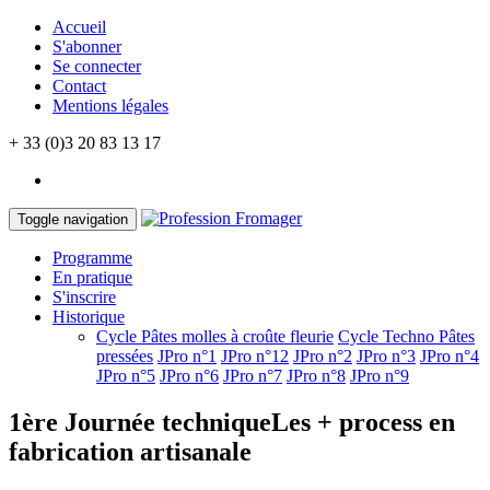
Accueil
S'abonner
Se connecter
Contact
Mentions légales
+ 33 (0)3 20 83 13 17
Toggle navigation
Programme
En pratique
S'inscrire
Historique
Cycle Pâtes molles à croûte fleurie
Cycle Techno Pâtes
pressées
JPro n°1
JPro n°12
JPro n°2
JPro n°3
JPro n°4
JPro n°5
JPro n°6
JPro n°7
JPro n°8
JPro n°9
1ère Journée technique
Les + process en
fabrication artisanale