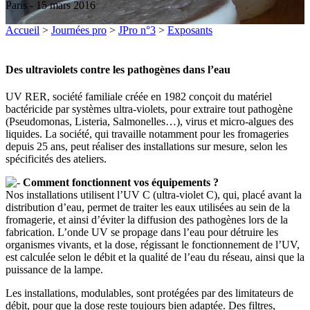
Paris - 15 mars 2016
Accueil
>
Journées pro
>
JPro n°3
>
Exposants
Des ultraviolets contre les pathogènes dans l’eau
UV RER, société familiale créée en 1982 conçoit du matériel
bactéricide par systèmes ultra-violets, pour extraire tout pathogène
(Pseudomonas, Listeria, Salmonelles…), virus et micro-algues des
liquides. La société, qui travaille notamment pour les fromageries
depuis 25 ans, peut réaliser des installations sur mesure, selon les
spécificités des ateliers.
Comment fonctionnent vos équipements ?
Nos installations utilisent l’UV C (ultra-violet C), qui, placé avant la
distribution d’eau, permet de traiter les eaux utilisées au sein de la
fromagerie, et ainsi d’éviter la diffusion des pathogènes lors de la
fabrication. L’onde UV se propage dans l’eau pour détruire les
organismes vivants, et la dose, régissant le fonctionnement de l’UV,
est calculée selon le débit et la qualité de l’eau du réseau, ainsi que la
puissance de la lampe.
Les installations, modulables, sont protégées par des limitateurs de
débit, pour que la dose reste toujours bien adaptée. Des filtres,