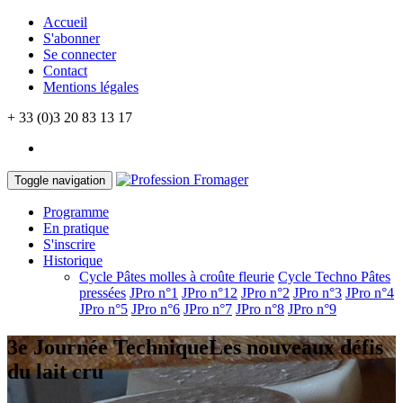
Accueil
S'abonner
Se connecter
Contact
Mentions légales
+ 33 (0)3 20 83 13 17
Toggle navigation
Programme
En pratique
S'inscrire
Historique
Cycle Pâtes molles à croûte fleurie
Cycle Techno Pâtes
pressées
JPro n°1
JPro n°12
JPro n°2
JPro n°3
JPro n°4
JPro n°5
JPro n°6
JPro n°7
JPro n°8
JPro n°9
3e Journée Technique
Les nouveaux défis
du lait cru