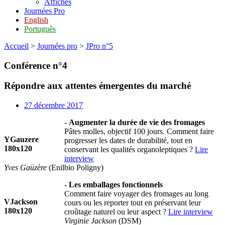
Affiches
Journées Pro
English
Português
Accueil
>
Journées pro
>
JPro n°5
Conférence n°4
Répondre aux attentes émergentes du marché
27 décembre 2017
-
Augmenter la durée de vie des fromages
Pâtes molles, objectif 100 jours. Comment faire
YGauzere
progresser les dates de durabilité, tout en
180x120
conservant les qualités organoleptiques ?
Lire
interview
Yves Gaüzère
(Enilbio Poligny)
-
Les emballages fonctionnels
Comment faire voyager des fromages au long
VJackson
cours ou les reporter tout en préservant leur
180x120
croûtage naturel ou leur aspect ?
Lire interview
Virginie Jackson
(DSM)