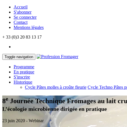
Accueil
S'abonner
Se connecter
Contact
Mentions légales
+ 33 (0)3 20 83 13 17
Toggle navigation
Programme
En pratique
S'inscrire
Historique
Cycle Pâtes molles à croûte fleurie
Cycle Techno Pâtes p
e
8
Journée Technique
Fromages au lait cr
L’écologie microbienne dirigée en pratique
23 juin 2020 - Webinar