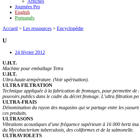
Affiches
Journées Pro
English
Português
Accueil
>
Les ressources
>
Encyclopédie
U
24 février 2012
U.H.T.
Machine pour emballage Tetra
U.H.T.
Ultra-haute-température. (Voir upérisation).
ULTRA FILTRATION
Technique appliquée à la fabrication de fromages, pour permettre de re
pouvoirs publics dans le cadre du décret fromage. L’ultra filtration pe
ULTRA-FRAIS
Dénomination du rayon des magasins qui se partage entre les yaourts, l
ces produits.
ULTRASONS
Vibrations acoustiques d’une fréquence supérieure à 16 000 hertz inaud
du Mycobacterium tuberculosis, des coliformes et de la salmonelle.
ULTRAVIOLETS