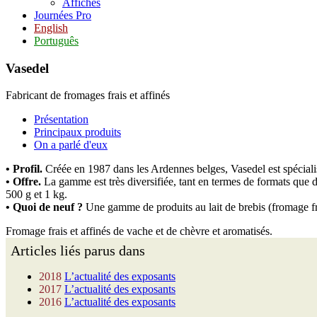
Affiches
Journées Pro
English
Português
Vasedel
Fabricant de fromages frais et affinés
Présentation
Principaux produits
On a parlé d'eux
• Profil.
Créée en 1987 dans les Ardennes belges, Vasedel est spécialisé
• Offre.
La gamme est très diversifiée, tant en termes de formats que d’
500 g et 1 kg.
• Quoi de neuf ?
Une gamme de produits au lait de brebis (fromage fra
Fromage frais et affinés de vache et de chèvre et aromatisés.
Articles liés parus dans
2018
L’actualité des exposants
2017
L’actualité des exposants
2016
L’actualité des exposants