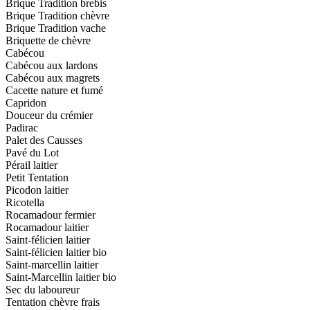
Brique Tradition brebis
Brique Tradition chèvre
Brique Tradition vache
Briquette de chèvre
Cabécou
Cabécou aux lardons
Cabécou aux magrets
Cacette nature et fumé
Capridon
Douceur du crémier
Padirac
Palet des Causses
Pavé du Lot
Pérail laitier
Petit Tentation
Picodon laitier
Ricotella
Rocamadour fermier
Rocamadour laitier
Saint-félicien laitier
Saint-félicien laitier bio
Saint-marcellin laitier
Saint-Marcellin laitier bio
Sec du laboureur
Tentation chèvre frais