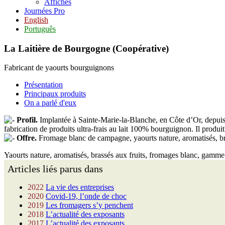
Affiches
Journées Pro
English
Português
La Laitière de Bourgogne (Coopérative)
Fabricant de yaourts bourguignons
Présentation
Principaux produits
On a parlé d'eux
Profil.
Implantée à Sainte-Marie-la-Blanche, en Côte d’Or, depuis 2
fabrication de produits ultra-frais au lait 100% bourguignon. Il produi
Offre.
Fromage blanc de campagne, yaourts nature, aromatisés, bra
Yaourts nature, aromatisés, brassés aux fruits, fromages blanc, gamme 
Articles liés parus dans
2022
La vie des entreprises
2020
Covid-19, l’onde de choc
2019
Les fromagers s’y penchent
2018
L’actualité des exposants
2017
L’actualité des exposants