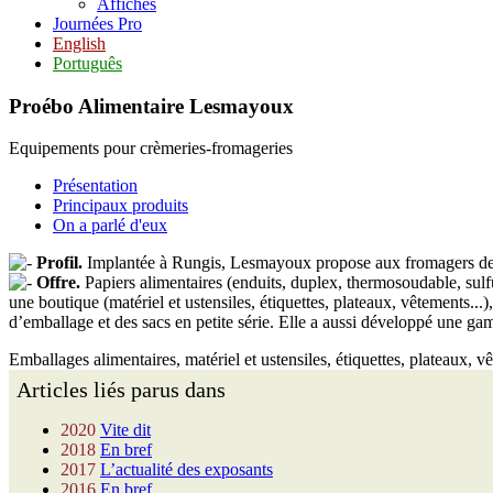
Affiches
Journées Pro
English
Português
Proébo Alimentaire Lesmayoux
Equipements pour crèmeries-fromageries
Présentation
Principaux produits
On a parlé d'eux
Profil.
Implantée à Rungis, Lesmayoux propose aux fromagers des so
Offre.
Papiers alimentaires (enduits, duplex, thermosoudable, sulfur
une boutique (matériel et ustensiles, étiquettes, plateaux, vêtements
d’emballage et des sacs en petite série. Elle a aussi développé une gam
Emballages alimentaires, matériel et ustensiles, étiquettes, plateaux, vê
Articles liés parus dans
2020
Vite dit
2018
En bref
2017
L’actualité des exposants
2016
En bref