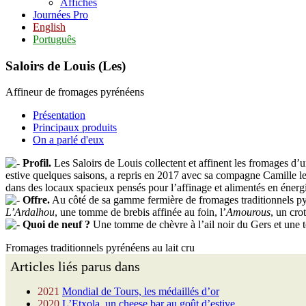
Affiches
Journées Pro
English
Português
Saloirs de Louis (Les)
Affineur de fromages pyrénéens
Présentation
Principaux produits
On a parlé d'eux
Profil.
Les Saloirs de Louis collectent et affinent les fromages d’u
estive quelques saisons, a repris en 2017 avec sa compagne Camille le
dans des locaux spacieux pensés pour l’affinage et alimentés en énerg
Offre.
Au côté de sa gamme fermière de fromages traditionnels pyré
L’Ardalhou
, une tomme de brebis affinée au foin, l’
Amourous
, un cro
Quoi de neuf ?
Une tomme de chèvre à l’ail noir du Gers et une to
Fromages traditionnels pyrénéens au lait cru
Articles liés parus dans
2021
Mondial de Tours, les médaillés d’or
2020
L’Etxola, un cheese bar au goût d’estive