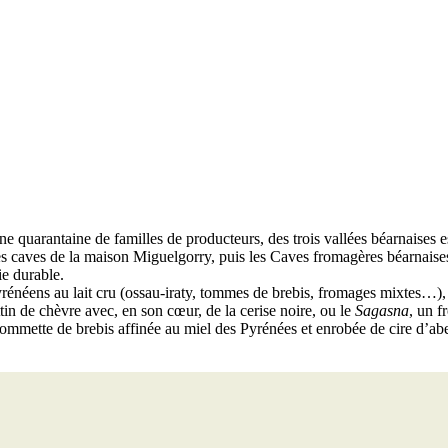
ne quarantaine de familles de producteurs, des trois vallées béarnaises 
s caves de la maison Miguelgorry, puis les Caves fromagères béarnaises.
ie durable.
néens au lait cru (ossau-iraty, tommes de brebis, fromages mixtes…), Lou
ttin de chèvre avec, en son cœur, de la cerise noire, ou le
Sagasna
, un f
mmette de brebis affinée au miel des Pyrénées et enrobée de cire d’abe