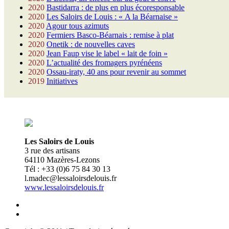
2020
Bastidarra : de plus en plus écoresponsable
2020
Les Saloirs de Louis : « A la Béarnaise »
2020
Agour tous azimuts
2020
Fermiers Basco-Béarnais : remise à plat
2020
Onetik : de nouvelles caves
2020
Jean Faup vise le label « lait de foin »
2020
L’actualité des fromagers pyrénéens
2020
Ossau-iraty, 40 ans pour revenir au sommet
2019
Initiatives
Les Saloirs de Louis
3 rue des artisans
64110 Mazères-Lezons
Tél : +33 (0)6 75 84 30 13
l.madec@lessaloirsdelouis.fr
www.lessaloirsdelouis.fr