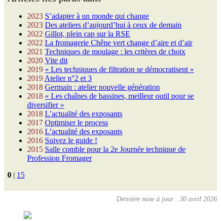
2023
S’adapter à un monde qui change
2023
Des ateliers d’aujourd’hui à ceux de demain
2022
Gillot, plein cap sur la RSE
2022
La fromagerie Chêne vert change d’aire et d’air
2021
Techniques de moulage : les critères de choix
2020
Vite dit
2019
« Les techniques de filtration se démocratisent »
2019
Atelier n°2 et 3
2018
Germain : atelier nouvelle génération
2018
« Les chaînes de bassines, meilleur outil pour se
diversifier »
2018
L’actualité des exposants
2017
Optimiser le process
2016
L’actualité des exposants
2016
Suivez le guide !
2015
Salle comble pour la 2e Journée technique de
Profession Fromager
0
|
15
Dernière mise à jour : 30 avril 2026