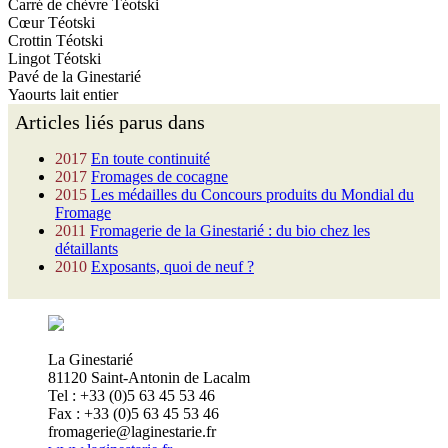
Carré de chèvre Téotski
Cœur Téotski
Crottin Téotski
Lingot Téotski
Pavé de la Ginestarié
Yaourts lait entier
Articles liés parus dans
2017
En toute continuité
2017
Fromages de cocagne
2015
Les médailles du Concours produits du Mondial du
Fromage
2011
Fromagerie de la Ginestarié : du bio chez les
détaillants
2010
Exposants, quoi de neuf ?
La Ginestarié
81120 Saint-Antonin de Lacalm
Tel : +33 (0)5 63 45 53 46
Fax : +33 (0)5 63 45 53 46
fromagerie@laginestarie.fr