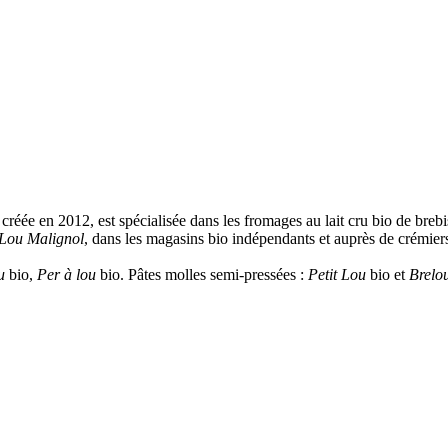
réée en 2012, est spécialisée dans les fromages au lait cru bio de brebis
Lou Malignol
, dans les magasins bio indépendants et auprès de crémier
u
bio,
Per à lou
bio. Pâtes molles semi-pressées :
Petit Lou
bio et
Brelo