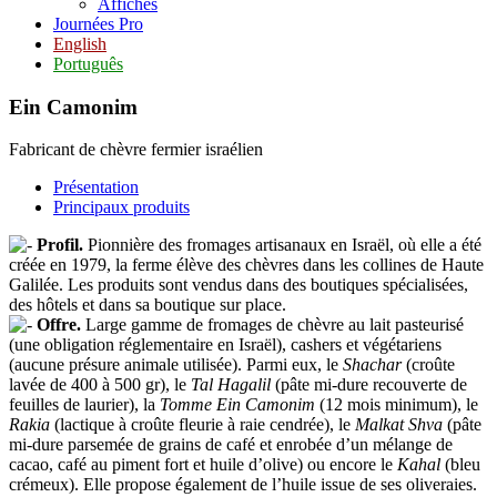
Affiches
Journées Pro
English
Português
Ein Camonim
Fabricant de chèvre fermier israélien
Présentation
Principaux produits
Profil.
Pionnière des fromages artisanaux en Israël, où elle a été
créée en 1979, la ferme élève des chèvres dans les collines de Haute
Galilée. Les produits sont vendus dans des boutiques spécialisées,
des hôtels et dans sa boutique sur place.
Offre.
Large gamme de fromages de chèvre au lait pasteurisé
(une obligation réglementaire en Israël), cashers et végétariens
(aucune présure animale utilisée). Parmi eux, le
Shachar
(croûte
lavée de 400 à 500 gr), le
Tal Hagalil
(pâte mi-dure recouverte de
feuilles de laurier), la
Tomme Ein Camonim
(12 mois minimum), le
Rakia
(lactique à croûte fleurie à raie cendrée), le
Malkat Shva
(pâte
mi-dure parsemée de grains de café et enrobée d’un mélange de
cacao, café au piment fort et huile d’olive) ou encore le
Kahal
(bleu
crémeux). Elle propose également de l’huile issue de ses oliveraies.