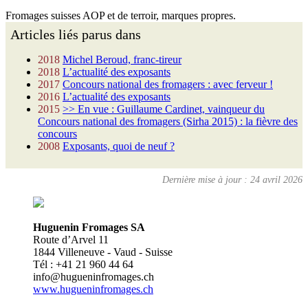
Fromages suisses AOP et de terroir, marques propres.
Articles liés parus dans
2018
Michel Beroud, franc-tireur
2018
L’actualité des exposants
2017
Concours national des fromagers : avec ferveur !
2016
L’actualité des exposants
2015
>> En vue : Guillaume Cardinet, vainqueur du
Concours national des fromagers (Sirha 2015) : la fièvre des
concours
2008
Exposants, quoi de neuf ?
Dernière mise à jour : 24 avril 2026
Huguenin Fromages SA
Route d’Arvel 11
1844 Villeneuve - Vaud - Suisse
Tél : +41 21 960 44 64
info@hugueninfromages.ch
www.hugueninfromages.ch