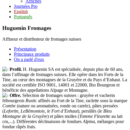
Affiches
Journées Pro
English
Português
Huguenin Fromages
Affineur et distributeur de fromages suisses
Présentation
Principaux produits
On a parlé d'eux
Profil.
H. Huguenin SA est spécialisée, depuis plus de 60 ans,
dans l’affinage de fromages suisses. Elle opère dans les Forts de la
Tine, au cœur des montagnes de la Gruyère et du Pays d’Enhaut. La
société est certifiée ISO 9001, 14001 et 22000, Bio Bourgeon et
bénéficie des appellations Alpage et Montagne.
Offre.
Sélection de fromages suisses : gruyère et vacherin
fribourgeois
Rustic
affinés au Fort de la Tine, raclette sous la marque
Combe
(nature ou aromatisées, ronde ou carrée), pâtes pressées
(
Lefortin, LeBémontois, le Fort d’Enhaut
), persillés (
le Bleu
Montagne de la Gruyère
) et pâtes molles (
Tomme Fleurette
au lait
cru,...). Différentes déclinaisons de fondues
Alpina
, mélanges pour
fondue râpés frais.