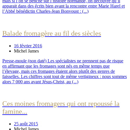
mais si l’on se penche sur l’histoire normande, on découvre qu’il
apparait dans des écrits bien avant la rencontre entre Marie Harel et
l’Abbé bénédictin Charles-Jean Bonvoust : (...)
Balade fromagère au fil des siècles
16 février 2016
Michel James
Presse-moule (non daté) Les spécialistes ne prennent pas de risque
en affirmant que les fromages sont nés en même temps que
l’élevage, mais ces fromages étaient alors plutôt des genres de
faisselles. Les chiffres sont tout de même vertigineux : nous sommes
alors 7 000 ans avant Jésus-Christ, au (...)
Ces moines fromagers qui ont repoussé la
famine...
25 août 2015
Michel James