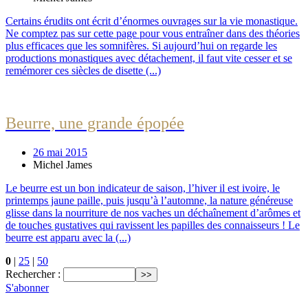
Certains érudits ont écrit d’énormes ouvrages sur la vie monastique.
Ne comptez pas sur cette page pour vous entraîner dans des théories
plus efficaces que les somnifères. Si aujourd’hui on regarde les
productions monastiques avec détachement, il faut vite cesser et se
remémorer ces siècles de disette (...)
Beurre, une grande épopée
26 mai 2015
Michel James
Le beurre est un bon indicateur de saison, l’hiver il est ivoire, le
printemps jaune paille, puis jusqu’à l’automne, la nature généreuse
glisse dans la nourriture de nos vaches un déchaînement d’arômes et
de touches gustatives qui ravissent les papilles des connaisseurs ! Le
beurre est apparu avec la (...)
0
|
25
|
50
Rechercher :
S'abonner