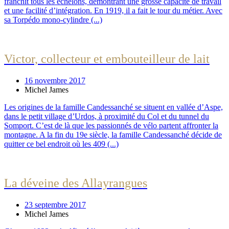
franchit tous les échelons, démontrant une grosse capacité de travail
et une facilité d’intégration. En 1919, il a fait le tour du métier. Avec
sa Torpédo mono-cylindre (...)
Victor, collecteur et embouteilleur de lait
16 novembre 2017
Michel James
Les origines de la famille Candessanché se situent en vallée d’Aspe,
dans le petit village d’Urdos, à proximité du Col et du tunnel du
Somport. C’est de là que les passionnés de vélo partent affronter la
montagne. A la fin du 19e siècle, la famille Candessanché décide de
quitter ce bel endroit où les 409 (...)
La déveine des Allayrangues
23 septembre 2017
Michel James