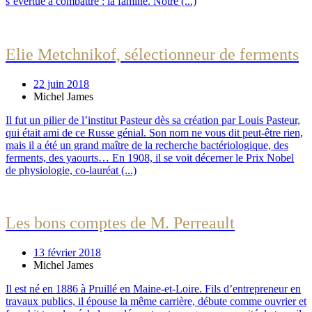
s’évertue à combattre : la famine. Notre (...)
Elie Metchnikof, sélectionneur de ferments
22 juin 2018
Michel James
Il fut un pilier de l’institut Pasteur dès sa création par Louis Pasteur,
qui était ami de ce Russe génial. Son nom ne vous dit peut-être rien,
mais il a été un grand maître de la recherche bactériologique, des
ferments, des yaourts… En 1908, il se voit décerner le Prix Nobel
de physiologie, co-lauréat (...)
Les bons comptes de M. Perreault
13 février 2018
Michel James
Il est né en 1886 à Pruillé en Maine-et-Loire. Fils d’entrepreneur en
travaux publics, il épouse la même carrière, débute comme ouvrier et