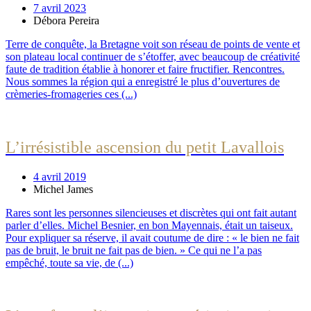
7 avril 2023
Débora Pereira
Terre de conquête, la Bretagne voit son réseau de points de vente et
son plateau local continuer de s’étoffer, avec beaucoup de créativité
faute de tradition établie à honorer et faire fructifier. Rencontres.
Nous sommes la région qui a enregistré le plus d’ouvertures de
crèmeries-­fromageries ces (...)
L’irrésistible ascension du petit Lavallois
4 avril 2019
Michel James
Rares sont les personnes silencieuses et discrètes qui ont fait autant
parler d’elles. Michel Besnier, en bon Mayennais, était un taiseux.
Pour expliquer sa réserve, il avait coutume de dire : « le bien ne fait
pas de bruit, le bruit ne fait pas de bien. » Ce qui ne l’a pas
empêché, toute sa vie, de (...)