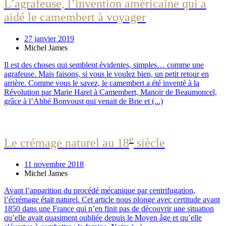
L’agrafeuse, l’invention américaine qui a
aidé le camembert à voyager
27 janvier 2019
Michel James
Il est des choses qui semblent évidentes, simples… comme une
agrafeuse. Mais faisons, si vous le voulez bien, un petit retour en
arrière. Comme vous le savez, le camembert a été inventé à la
Révolution par Marie Harel à Camembert, Manoir de Beaumoncel,
grâce à l’Abbé Bonvoust qui venait de Brie et (...)
e
Le crémage naturel au 18
siècle
11 novembre 2018
Michel James
Avant l’apparition du procédé mécanique par centrifugation,
l’écrémage était naturel. Cet article nous plonge avec certitude avant
1850 dans une France qui n’en finit pas de découvrir une situation
qu’elle avait quasiment oubliée depuis le Moyen âge et qu’elle