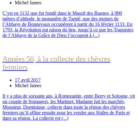
Michel James
C’est en 1132 que fut fondé dans le Massif des Bauges, à 900
mètres d’altitude, le monastère de Tamié, que des moines de
l’Abbaye de Bonnevaux occupèrent à partir du 16 février 1133. En
1793, la Révolution eut raison du lieu, jusqu’à ce que les Trappistes
de l’Abbaye de la Grâce de Dieu l’occupent à (...)
Années 50, à la collecte des chèvres
fermiers
17 avril 2017
Michel James
Il y a plus de soixante ans, à Romorantin, entre Berry et Sologne, vit
un couple de fromagers, les Martinet. Madame fait les marchés,
Monsieur, Dominique, collecte dans toute la région des chèvres
fermiers qu’il affine ensuite pour les vendre aux Halles de Paris et
dans sa région. La collecte est (...)