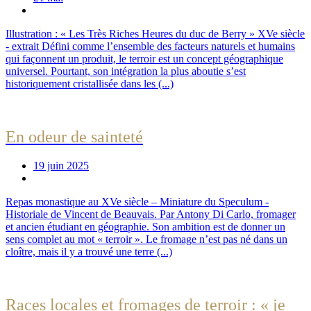
Illustration : « Les Très Riches Heures du duc de Berry » XVe siècle
- extrait Défini comme l’ensemble des facteurs naturels et humains
qui façonnent un produit, le terroir est un concept géographique
universel. Pourtant, son intégration la plus aboutie s’est
historiquement cristallisée dans les (...)
En odeur de sainteté
19 juin 2025
Repas monastique au XVe siècle – Miniature du ­Speculum ­
Historiale de Vincent de Beauvais. Par Antony Di Carlo, fromager
et ancien étudiant en géographie. Son ambition est de donner un
sens complet au mot « terroir ». Le fromage n’est pas né dans un
cloître, mais il y a trouvé une terre (...)
Races locales et fromages de terroir : « je