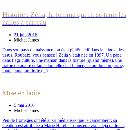
Histoire : Zélia, la femme qui fit se tenir les
halles à carreau
21 juin 2016
Michel James
Dans son pays de naissance, on était plutôt actif dans la laine et les
tissus, Roubaix, vous pensez ! Zélia y était née en 1897. Un papa
dans l’agriculture, une maman dans la filature (quand même), une
fratrie de quatre enfants dont elle était l’aînée, ce qui lui a imprimé,
toute jeune, un fieffé (...)
Mise en boîte
5 mai 2016
Michel James
Peu de fromages ont été aussi médiatisés que le camembert : sa
création est attribuée à Marie Harel — nous en avons déjà parlé —,