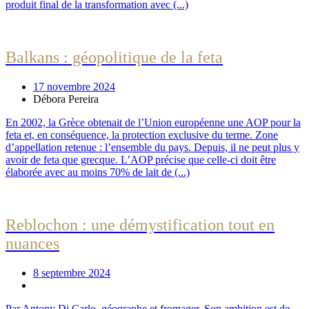
produit final de la transformation avec (...)
Balkans : géopolitique de la feta
17 novembre 2024
Débora Pereira
En 2002, la Grèce obtenait de l’Union européenne une AOP pour la
feta et, en conséquence, la protection exclusive du terme. Zone
d’appellation retenue : l’ensemble du pays. Depuis, il ne peut plus y
avoir de feta que grecque. L’AOP précise que celle-ci doit être
élaborée avec au moins 70% de lait de (...)
Reblochon : une démystification tout en
nuances
8 septembre 2024
Par Antony Di Carlo, géographe et fromager. Son ambition est de