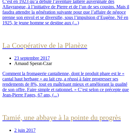
C’est en 1923 qu’a débuté l’aventure laitière auvergnate des
Allayrangue, à l’initiative de Pierre et de l’un de ses cousins. Mais il
faudra attendre la génération suivante pour que l’affaire de négoce
prenne son envol et se diversifie, sous l’impulsion d’Eugène. Né en
1925, le jeune homme se destine aux (...)
La Coopérative de la Planèze
23 septembre 2017
Arnaud Sperat-Czar
Comment la fromagerie cantalienne, dont le produit phare est le «
cantal haut herbage » au lait cru, a réussi à faire progresser ses
rendements de 8%, tout en maîtrisant mieux et améliorant la qualité
de son offre. Faire simple et rationnel. » C’est selon ce précepte que
Jean-Pierre Fages, 67 ans, (...)
Tamié, une abbaye à la pointe du progrès
2 juin 2017