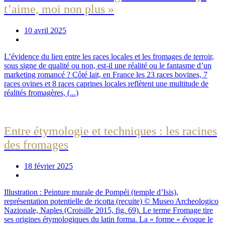
t’aime, moi non plus »
10 avril 2025
L’évidence du lien entre les races locales et les fromages de terroir,
sous signe de qualité ou non, est-il une réalité ou le fantasme d’un
marketing romancé ? Côté lait, en France les 23 races bovines, 7
races ovines et 8 races caprines locales reflètent une multitude de
réalités fromagères, (...)
Entre étymologie et techniques : les racines
des fromages
18 février 2025
Illustration : Peinture murale de Pompéi (temple d’Isis),
représentation potentielle de ricotta (recuite) © Museo Archeologico
Nazionale, Naples (Croisille 2015, fig. 69). Le terme Fromage tire
ses origines étymologiques du latin forma. La « forme » évoque le