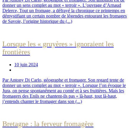
donner un sens complet au mot « terroir ». L’ouvrage d’Arnaud
Delerce, Tout un fromage, a défrayé la chronique ce printemps en
démystifiant un certain nombre de légendes entourant les fromages
de Savoie, l’origine historique du (...)
Lorsque les « gruyères » ignoraient les
frontières
10 juin 2024
Par Antony Di Carlo, géographe et fromager. Son regard tente de
donner un sens complet au mot « terroir ». Lorsque l’on évoque le
Jura, on pense spontanément au comté et à ses fruitières. Mais les
fromagers des Enils ne chantent-ils pas « là-haut, tout là-haut,
j’entends chanter le fromager dans son (...)
Bretagne : la ferveur fromagère