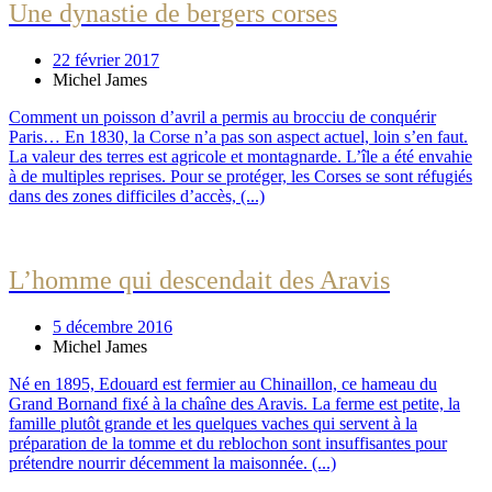
Une dynastie de bergers corses
22 février 2017
Michel James
Comment un poisson d’avril a permis au brocciu de conquérir
Paris… En 1830, la Corse n’a pas son aspect actuel, loin s’en faut.
La valeur des terres est agricole et montagnarde. L’île a été envahie
à de multiples reprises. Pour se protéger, les Corses se sont réfugiés
dans des zones difficiles d’accès, (...)
L’homme qui descendait des Aravis
5 décembre 2016
Michel James
Né en 1895, Edouard est fermier au Chinaillon, ce hameau du
Grand Bornand fixé à la chaîne des Aravis. La ferme est petite, la
famille plutôt grande et les quelques vaches qui servent à la
préparation de la tomme et du reblochon sont insuffisantes pour
prétendre nourrir décemment la maisonnée. (...)